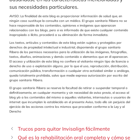
sus necesidades particulares.
AVISO: La finalidad de este blog es proporcionar información de salud que, en
ningún caso sustituye la consulta con un médico. El grupo sanitario Ribera no se
hace responsable de los contenidos, opiniones e imágenes que aparezcan
relacionados con los blogs, pero si es informado de que existe cualquier contenido
inapropiado o ilícito, procederá a su eliminación de forma inmediata.
Los textos, artículos y contenidos de este blog están sujetos y protegidos por
derechos de propiedad intelectual e industrial, disponiendo el grupo sanitario
Ribera de los permisos necesarios para la utilización de las imágenes, fotografías,
textos, diseños, animaciones y demás contenido o elementos que en él aparezcan.
El acceso y utilización de este blog no confiere al visitante ningún tipo de licencia o
derecho de uso o explotación alguno, por lo que el uso, reproducción, distribución,
comunicación pública, transformación o cualquier otra actividad similar o análoga,
queda totalmente prohibida, salvo que medie expresa autorización por escrito del
grupo sanitario Ribera.
El grupo sanitario Ribera se reserva la facultad de retirar o suspender temporal o
definitivamente, en cualquier momento y sin necesidad de aviso previo, el acceso al
blog y/o a los contenidos del mismo a aquellos visitantes, internautas o usuarios de
internet que incumplan lo establecido en el presente Aviso, todo ello sin perjuicio del
ejercicio de las acciones contra los mismos que procedan conforme a la Ley y al
Derecho
Trucos para quitar Invisalign fácilmente
Qué es la rehabilitación oral completa y cómo se