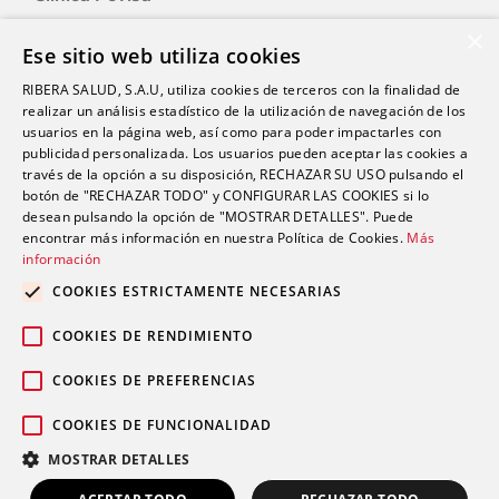
Clínica Polusa
×
Ese sitio web utiliza cookies
Ciudad Quesada
RIBERA SALUD, S.A.U, utiliza cookies de terceros con la finalidad de
Clínica Cartagena
realizar un análisis estadístico de la utilización de navegación de los
Clínica A Coruña
usuarios en la página web, así como para poder impactarles con
publicidad personalizada. Los usuarios pueden aceptar las cookies a
través de la opción a su disposición, RECHAZAR SU USO pulsando el
botón de "RECHAZAR TODO" y CONFIGURAR LAS COOKIES si lo
Promociones
desean pulsando la opción de "MOSTRAR DETALLES". Puede
Blog
encontrar más información en nuestra Política de Cookies.
Más
información
COOKIES ESTRICTAMENTE NECESARIAS
Contacto
COOKIES DE RENDIMIENTO
COOKIES DE PREFERENCIAS
COOKIES DE FUNCIONALIDAD
Aviso legal
Política de privacidad
© 2026 Grupo Ribera |
|
|
MOSTRAR DETALLES
Política de cookies