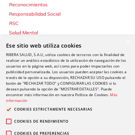
Reconocimientos
Responsabilidad Social
RSC
Salud Mental
×
Servicios
Ese sitio web utiliza cookies
Sin categoría
RIBERA SALUD, S.A.U, utiliza cookies de terceros con la finalidad de
Sostenibilidad y Medio Ambiente
realizar un análisis estadístico de la utilización de navegación de los
usuarios en la página web, así como para poder impactarles con
Tecnología
publicidad personalizada. Los usuarios pueden aceptar las cookies a
través de la opción a su disposición, RECHAZAR SU USO pulsando el
Traumatología y Cirugía Ortopédica
botón de "RECHAZAR TODO" y CONFIGURAR LAS COOKIES si lo
Unidad de Tráfico
desean pulsando la opción de "MOSTRAR DETALLES". Puede
encontrar más información en nuestra Política de Cookies.
Más
Urgencias
información
Urología
COOKIES ESTRICTAMENTE NECESARIAS
Valoración del Daño Corporal
COOKIES DE RENDIMIENTO
COOKIES DE PREFERENCIAS