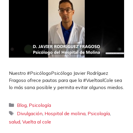
Nuestro #PsicólogoPsicólogo Javier Rodríguez
Fragoso ofrece pautas para que la #VueltaalCole sea
lo más sana posible y permita evitar algunos miedos.
Categorías
,
Blog
Psicología
Etiquetas
,
,
,
Divulgación
Hospital de molina
Psicología
,
salud
Vuelta al cole