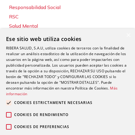
Responsabilidad Social
RSC
Salud Mental
×
Servicios
Ese sitio web utiliza cookies
Sin categoría
RIBERA SALUD, S.A.U, utiliza cookies de terceros con la finalidad de
Sostenibilidad y Medio Ambiente
realizar un análisis estadístico de la utilización de navegación de los
usuarios en la página web, así como para poder impactarles con
Tecnología
publicidad personalizada. Los usuarios pueden aceptar las cookies a
través de la opción a su disposición, RECHAZAR SU USO pulsando el
Traumatología y Cirugía Ortopédica
botón de "RECHAZAR TODO" y CONFIGURAR LAS COOKIES si lo
Unidad de Tráfico
desean pulsando la opción de "MOSTRAR DETALLES". Puede
encontrar más información en nuestra Política de Cookies.
Más
Urgencias
información
Urología
COOKIES ESTRICTAMENTE NECESARIAS
Valoración del Daño Corporal
COOKIES DE RENDIMIENTO
COOKIES DE PREFERENCIAS