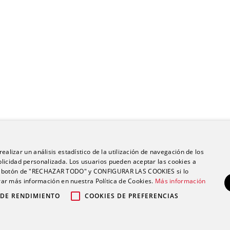
ealizar un análisis estadístico de la utilización de navegación de los
licidad personalizada. Los usuarios pueden aceptar las cookies a
 el botón de "RECHAZAR TODO" y CONFIGURAR LAS COOKIES si lo
r más información en nuestra Política de Cookies.
Más información
 DE RENDIMIENTO
COOKIES DE PREFERENCIAS
po Ribera |
|
|
Política de privacidad
Política de cookies
Aviso legal