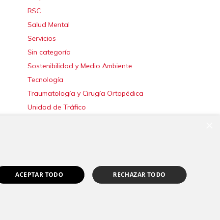
RSC
Salud Mental
Servicios
Sin categoría
Sostenibilidad y Medio Ambiente
Tecnología
Traumatología y Cirugía Ortopédica
Unidad de Tráfico
Urgencias
×
Urología
Valoración del Daño Corporal
ACEPTAR TODO
RECHAZAR TODO
|
Canal Ético
Pedir cita