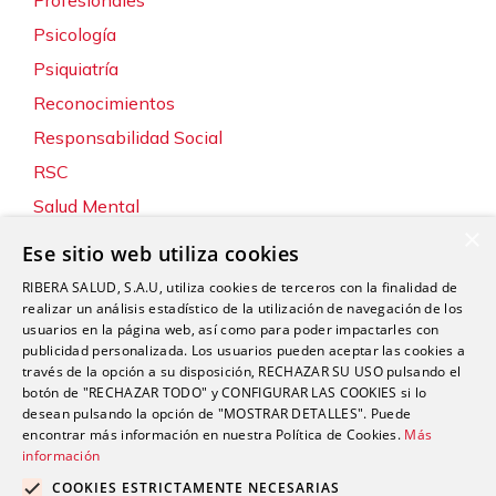
Profesionales
Psicología
Psiquiatría
Reconocimientos
Responsabilidad Social
RSC
Salud Mental
×
Servicios
Ese sitio web utiliza cookies
Sin categoría
RIBERA SALUD, S.A.U, utiliza cookies de terceros con la finalidad de
Sostenibilidad y Medio Ambiente
realizar un análisis estadístico de la utilización de navegación de los
usuarios en la página web, así como para poder impactarles con
Tecnología
publicidad personalizada. Los usuarios pueden aceptar las cookies a
través de la opción a su disposición, RECHAZAR SU USO pulsando el
Traumatología y Cirugía Ortopédica
botón de "RECHAZAR TODO" y CONFIGURAR LAS COOKIES si lo
Unidad de Tráfico
desean pulsando la opción de "MOSTRAR DETALLES". Puede
encontrar más información en nuestra Política de Cookies.
Más
Urgencias
información
Urología
COOKIES ESTRICTAMENTE NECESARIAS