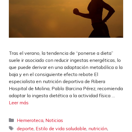
Tras el verano, la tendencia de “ponerse a dieta”
suele ir asociado con reducir ingestas energéticas, lo
que puede derivar en una adaptación metabólica a la
baja y en el consiguiente efecto rebote El
especialista en nutrición deportiva de Ribera
Hospital de Molina, Pablo Barcina Pérez, recomienda
adaptar la ingesta dietética a la actividad física …
Leer más
Categorías
,
Hemeroteca
Noticias
Etiquetas
,
,
,
deporte
Estilo de vida saludable
nutrición