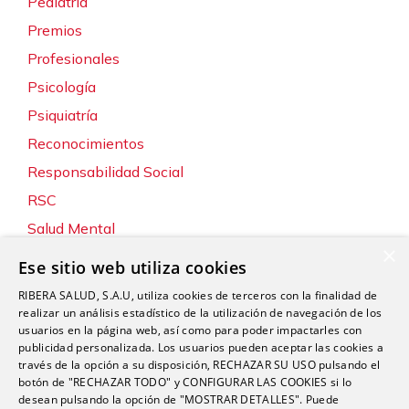
Pediatría
Premios
Profesionales
Psicología
Psiquiatría
Reconocimientos
Responsabilidad Social
RSC
Salud Mental
×
Servicios
Ese sitio web utiliza cookies
Sin categoría
RIBERA SALUD, S.A.U, utiliza cookies de terceros con la finalidad de
Sostenibilidad y Medio Ambiente
realizar un análisis estadístico de la utilización de navegación de los
usuarios en la página web, así como para poder impactarles con
Tecnología
publicidad personalizada. Los usuarios pueden aceptar las cookies a
través de la opción a su disposición, RECHAZAR SU USO pulsando el
Traumatología y Cirugía Ortopédica
botón de "RECHAZAR TODO" y CONFIGURAR LAS COOKIES si lo
Unidad de Tráfico
desean pulsando la opción de "MOSTRAR DETALLES". Puede