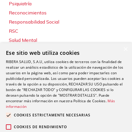
Psiquiatría
Reconocimientos
Responsabilidad Social
RSC
Salud Mental
×
Servicios
Ese sitio web utiliza cookies
Sin categoría
RIBERA SALUD, S.A.U, utiliza cookies de terceros con la finalidad de
Sostenibilidad y Medio Ambiente
realizar un análisis estadístico de la utilización de navegación de los
usuarios en la página web, así como para poder impactarles con
Tecnología
publicidad personalizada. Los usuarios pueden aceptar las cookies a
través de la opción a su disposición, RECHAZAR SU USO pulsando el
Traumatología y Cirugía Ortopédica
botón de "RECHAZAR TODO" y CONFIGURAR LAS COOKIES si lo
Unidad de Tráfico
desean pulsando la opción de "MOSTRAR DETALLES". Puede
encontrar más información en nuestra Política de Cookies.
Más
Urgencias
información
Urología
COOKIES ESTRICTAMENTE NECESARIAS
Valoración del Daño Corporal
COOKIES DE RENDIMIENTO