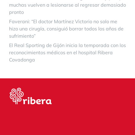
muchas vuelven a lesionarse al regresar demasiado
pronto
Faverani: “El doctor Martínez Victorio no solo me
hizo una cirugía, consiguió borrar todos los años de
sufrimiento”
El Real Sporting de Gijón inicia la temporada con los
reconocimientos médicos en el hospital Ribera
Covadonga