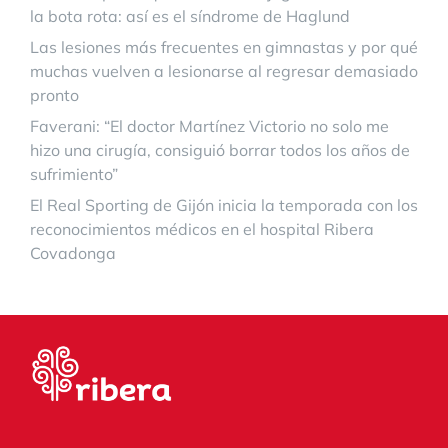
la bota rota: así es el síndrome de Haglund
Las lesiones más frecuentes en gimnastas y por qué
muchas vuelven a lesionarse al regresar demasiado
pronto
Faverani: “El doctor Martínez Victorio no solo me
hizo una cirugía, consiguió borrar todos los años de
sufrimiento”
El Real Sporting de Gijón inicia la temporada con los
reconocimientos médicos en el hospital Ribera
Covadonga