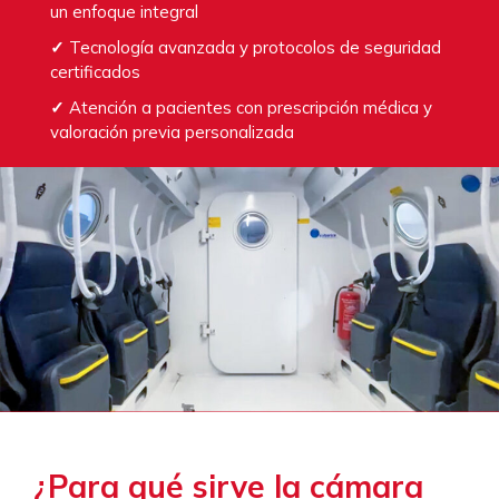
un enfoque integral
✓
Tecnología avanzada y protocolos de seguridad
certificados
✓
Atención a pacientes con prescripción médica y
valoración previa personalizada
¿Para qué sirve la cámara