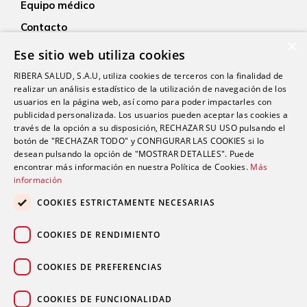
Equipo médico
Contacto
×
Empleo
Ese sitio web utiliza cookies
Actualidad
RIBERA SALUD, S.A.U, utiliza cookies de terceros con la finalidad de
realizar un análisis estadístico de la utilización de navegación de los
usuarios en la página web, así como para poder impactarles con
publicidad personalizada. Los usuarios pueden aceptar las cookies a
través de la opción a su disposición, RECHAZAR SU USO pulsando el
botón de "RECHAZAR TODO" y CONFIGURAR LAS COOKIES si lo
desean pulsando la opción de "MOSTRAR DETALLES". Puede
encontrar más información en nuestra Política de Cookies.
Más
Proveedor médico oficial del Real Sporting de Gijón
información
COOKIES ESTRICTAMENTE NECESARIAS
COOKIES DE RENDIMIENTO
COOKIES DE PREFERENCIAS
Patrocinadores de Filarmónica de Gijón
COOKIES DE FUNCIONALIDAD