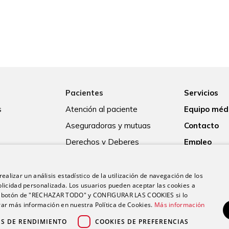
Pacientes
Servicios
s
Atención al paciente
Equipo méd
Aseguradoras y mutuas
Contacto
Derechos y Deberes
Empleo
Guía para el ingreso
Actualidad
Consentimiento informado
ealizar un análisis estadístico de la utilización de navegación de los
licidad personalizada. Los usuarios pueden aceptar las cookies a
Paciente internacional
 el botón de "RECHAZAR TODO" y CONFIGURAR LAS COOKIES si lo
r más información en nuestra Política de Cookies.
Más información
ES DE RENDIMIENTO
COOKIES DE PREFERENCIAS