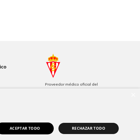
ico
Proveedor médico oficial del
Real Sporting de Gijón
×
Patrocinadores de Filarmónica
de Gijón
ACEPTAR TODO
RECHAZAR TODO