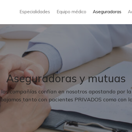
Especialidades
Equipo médico
Aseguradoras
A
Aseguradoras y mutuas
las compañías confían en nosotros apostando por la 
Trabajamos tanto con pacientes PRIVADOS como con l