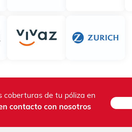
 coberturas de tu póliza en
en contacto con nosotros