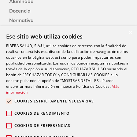
Alumnado
Docencia
Normativa
Formación
×
Ese sitio web utiliza cookies
Alexia: plataforma educativa
RIBERA SALUD, S.A.U, utiliza cookies de terceros con la finalidad de
realizar un análisis estadístico de la utilización de navegación de los
usuarios en la página web, así como para poder impactarles con
Nuestro centro
publicidad personalizada. Los usuarios pueden aceptar las cookies a
Historia
través de la opción a su disposición, RECHAZAR SU USO pulsando el
botón de "RECHAZAR TODO" y CONFIGURAR LAS COOKIES si lo
Servicios e instalaciones
desean pulsando la opción de "MOSTRAR DETALLES". Puede
encontrar más información en nuestra Política de Cookies.
Más
información
Contacto
COOKIES ESTRICTAMENTE NECESARIAS
Trabaja con nosotros
COOKIES DE RENDIMIENTO
COOKIES DE PREFERENCIAS