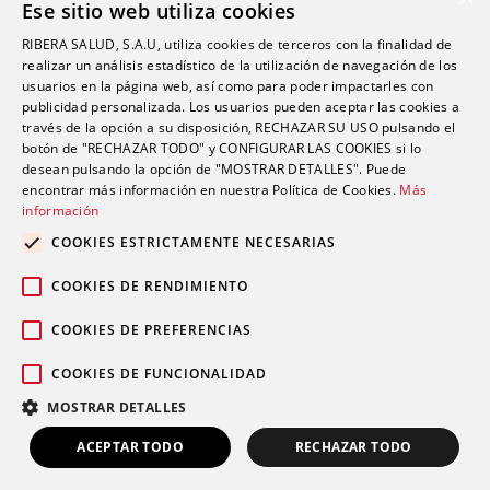
profesión es ‘empatía’, es importantísimo
Ese sitio web utiliza cookies
que nos sepamos poner en el lugar del
RIBERA SALUD, S.A.U, utiliza cookies de terceros con la finalidad de
paciente»
realizar un análisis estadístico de la utilización de navegación de los
15 de marzo de 2021
usuarios en la página web, así como para poder impactarles con
publicidad personalizada. Los usuarios pueden aceptar las cookies a
La Enfermería Comunitaria es, según la OMS, “el
través de la opción a su disposición, RECHAZAR SU USO pulsando el
primer nivel de contacto en el acceso al sistema de
botón de "RECHAZAR TODO" y CONFIGURAR LAS COOKIES si lo
Leer más
sanitario”, y …
desean pulsando la opción de "MOSTRAR DETALLES". Puede
encontrar más información en nuestra Política de Cookies.
Más
información
Ángel Marcial: «Siempre les hablo a mis
COOKIES ESTRICTAMENTE NECESARIAS
alumnos del valor que adquiere la
Enfermería en tiempos de guerra y
COOKIES DE RENDIMIENTO
ahora estamos viviendo una»
COOKIES DE PREFERENCIAS
5 de marzo de 2021
Ángel Marcial empezó hace 31 años a trabajar en un
COOKIES DE FUNCIONALIDAD
proyecto educativo para el que más tarde se
MOSTRAR DETALLES
Leer más
convertiría en …
ACEPTAR TODO
RECHAZAR TODO
LLÁMANOS
INFÓRMATE
Marietta Rocha, delegada de Anatomía