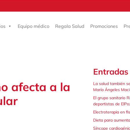
ios
Equipo médico
Regala Salud
Promociones
Pr
Entradas 
o afecta a la
La salud también s
María Ángeles Maci
ular
El grupo sanitario 
deportistas de ElPo
Electroterapia en fi
Dieta para aumenta
Síncope cardiogénic