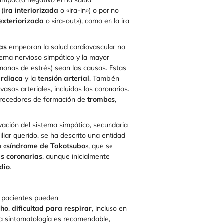
 impacto negativo en la salud
 (
ira interiorizada
o «ira-in») o por no
 exteriorizada
o «ira-out»), como en la ira
as
empeoran la salud cardiovascular no
ema nervioso simpático y la mayor
monas de estrés) sean las causas. Estas
ardiaca
y la
tensión arterial
. También
asos arteriales, incluidos los coronarios.
vorecedores de formación de
trombos
,
vación del sistema simpático, secundaria
iar querido, se ha descrito una entidad
o «
síndrome de Takotsubo
», que se
ias coronarias
, aunque inicialmente
dio
.
s pacientes pueden
cho
,
dificultad para respirar
, incluso en
ta sintomatología es recomendable,