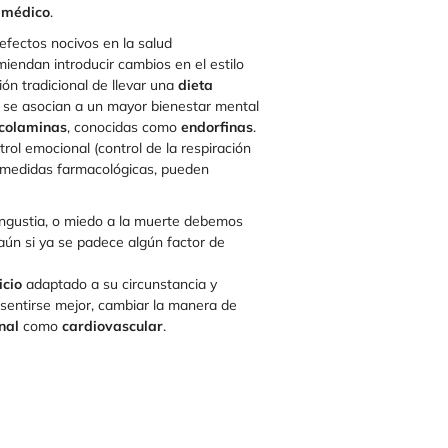
l médico
.
 efectos nocivos en la salud
iendan introducir cambios en el estilo
ón tradicional de llevar una
dieta
se asocian a un mayor bienestar mental
colaminas
, conocidas como
endorfinas
.
ol emocional (control de la respiración
as medidas farmacológicas, pueden
, angustia, o miedo a la muerte debemos
aún si ya se padece algún factor de
icio
adaptado a su circunstancia y
 sentirse mejor, cambiar la manera de
nal
como
cardiovascular
.