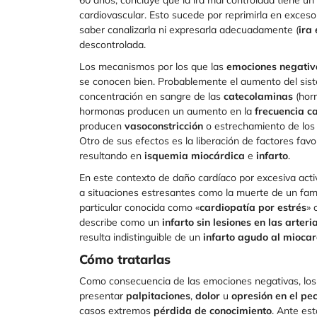
60 años, concluye que la ira mal controlada tiene un
cardiovascular. Esto sucede por reprimirla en exceso
saber canalizarla ni expresarla adecuadamente (
ira
descontrolada.
Los mecanismos por los que las
emociones negativ
se conocen bien. Probablemente el aumento del sist
concentración en sangre de las
catecolaminas
(hor
hormonas producen un aumento en la
frecuencia c
producen
vasoconstricción
o estrechamiento de los v
Otro de sus efectos es la liberación de factores fa
resultando en
isquemia miocárdica
e
infarto
.
En este contexto de daño cardíaco por excesiva acti
a situaciones estresantes como la muerte de un famil
particular conocida como «
cardiopatía por estrés
» 
describe como un
infarto sin lesiones en las arter
resulta indistinguible de un
infarto agudo al miocar
Cómo tratarlas
Como consecuencia de las emociones negativas, lo
presentar
palpitaciones
,
dolor
u
opresión en el pe
casos extremos
pérdida de conocimiento
. Ante es