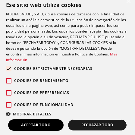
×
Ese sitio web utiliza cookies
Oftalmología
RIBERA SALUD, S.A.U, utiliza cookies de terceros con la finalidad de
Otorrinolaringología
realizar un análisis estadístico de la utilización de navegación de los
Oncología
usuarios en la página web, así como para poder impactarles con
publicidad personalizada. Los usuarios pueden aceptar las cookies a
Fisioterapia
través de la opción a su disposición, RECHAZAR SU USO pulsando el
botón de "RECHAZAR TODO" y CONFIGURAR LAS COOKIES si lo
desean pulsando la opción de "MOSTRAR DETALLES". Puede
Contacto
encontrar más información en nuestra Política de Cookies.
Más
información
comunicacion@riberasalud.com
COOKIES ESTRICTAMENTE NECESARIAS
96 346 25 91
COOKIES DE RENDIMIENTO
COOKIES DE PREFERENCIAS
COOKIES DE FUNCIONALIDAD
Aviso legal
Política de privacidad
© 2026 Grupo Ribera |
|
|
MOSTRAR DETALLES
Política de cookies
ACEPTAR TODO
RECHAZAR TODO