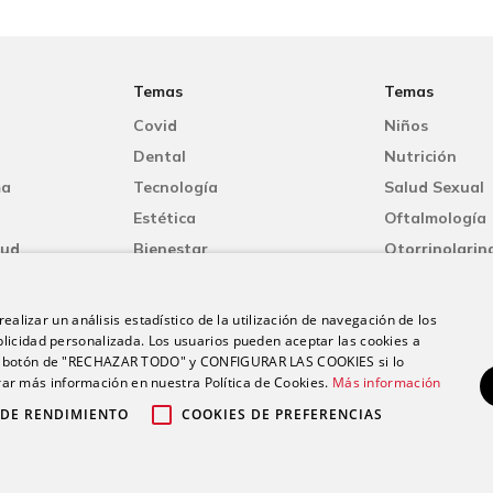
Temas
Temas
Covid
Niños
Dental
Nutrición
ma
Tecnología
Salud Sexual
Estética
Oftalmología
lud
Bienestar
Otorrinolarin
Mujer
Oncología
Dermatología
Fisioterapia
ealizar un análisis estadístico de la utilización de navegación de los
licidad personalizada. Los usuarios pueden aceptar las cookies a
 el botón de "RECHAZAR TODO" y CONFIGURAR LAS COOKIES si lo
r más información en nuestra Política de Cookies.
Más información
 DE RENDIMIENTO
COOKIES DE PREFERENCIAS
26 Grupo Ribera |
|
|
Aviso legal
Política de privacidad
Política de c