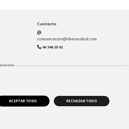
Contacto
comunicacion@riberasalud.com
96 346 25 91
gología
×
ACEPTAR TODO
RECHAZAR TODO
ookies