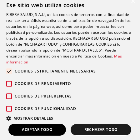
×
Ese sitio web utiliza cookies
Oftalmología
RIBERA SALUD, S.A.U, utiliza cookies de terceros con la finalidad de
Otorrinolaringología
realizar un análisis estadístico de la utilización de navegación de los
Oncología
usuarios en la página web, así como para poder impactarles con
publicidad personalizada. Los usuarios pueden aceptar las cookies a
Fisioterapia
través de la opción a su disposición, RECHAZAR SU USO pulsando el
botón de "RECHAZAR TODO" y CONFIGURAR LAS COOKIES si lo
desean pulsando la opción de "MOSTRAR DETALLES". Puede
Contacto
encontrar más información en nuestra Política de Cookies.
Más
información
comunicacion@riberasalud.com
COOKIES ESTRICTAMENTE NECESARIAS
96 346 25 91
COOKIES DE RENDIMIENTO
COOKIES DE PREFERENCIAS
COOKIES DE FUNCIONALIDAD
Aviso legal
Política de privacidad
© 2026 Grupo Ribera |
|
|
MOSTRAR DETALLES
Política de cookies
ACEPTAR TODO
RECHAZAR TODO