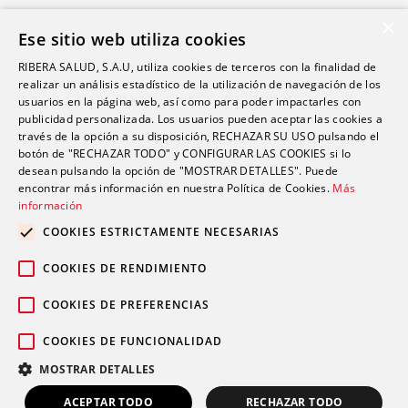
Salud Sexual
×
Ese sitio web utiliza cookies
Oftalmología
RIBERA SALUD, S.A.U, utiliza cookies de terceros con la finalidad de
Otorrinolaringología
realizar un análisis estadístico de la utilización de navegación de los
Oncología
usuarios en la página web, así como para poder impactarles con
publicidad personalizada. Los usuarios pueden aceptar las cookies a
Fisioterapia
través de la opción a su disposición, RECHAZAR SU USO pulsando el
botón de "RECHAZAR TODO" y CONFIGURAR LAS COOKIES si lo
desean pulsando la opción de "MOSTRAR DETALLES". Puede
Contacto
encontrar más información en nuestra Política de Cookies.
Más
información
comunicacion@riberasalud.com
COOKIES ESTRICTAMENTE NECESARIAS
96 346 25 91
COOKIES DE RENDIMIENTO
COOKIES DE PREFERENCIAS
COOKIES DE FUNCIONALIDAD
Aviso legal
Política de privacidad
© 2026 Grupo Ribera |
|
|
MOSTRAR DETALLES
Política de cookies
ACEPTAR TODO
RECHAZAR TODO