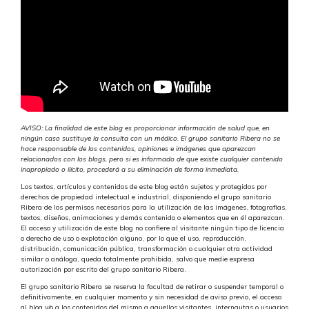
AVISO: La finalidad de este blog es proporcionar información de salud que, en
ningún caso sustituye la consulta con un médico. El grupo sanitario Ribera no se
hace responsable de los contenidos, opiniones e imágenes que aparezcan
relacionados con los blogs, pero si es informado de que existe cualquier contenido
inapropiado o ilícito, procederá a su eliminación de forma inmediata.
Los textos, artículos y contenidos de este blog están sujetos y protegidos por
derechos de propiedad intelectual e industrial, disponiendo el grupo sanitario
Ribera de los permisos necesarios para la utilización de las imágenes, fotografías,
textos, diseños, animaciones y demás contenido o elementos que en él aparezcan.
El acceso y utilización de este blog no confiere al visitante ningún tipo de licencia
o derecho de uso o explotación alguno, por lo que el uso, reproducción,
distribución, comunicación pública, transformación o cualquier otra actividad
similar o análoga, queda totalmente prohibida, salvo que medie expresa
autorización por escrito del grupo sanitario Ribera.
El grupo sanitario Ribera se reserva la facultad de retirar o suspender temporal o
definitivamente, en cualquier momento y sin necesidad de aviso previo, el acceso
al blog y/o a los contenidos del mismo a aquellos visitantes, internautas o usuarios