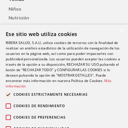
Niños
Nutrición
Salud Sexual
×
Ese sitio web utiliza cookies
Oftalmología
RIBERA SALUD, S.A.U, utiliza cookies de terceros con la finalidad de
Otorrinolaringología
realizar un análisis estadístico de la utilización de navegación de los
Oncología
usuarios en la página web, así como para poder impactarles con
publicidad personalizada. Los usuarios pueden aceptar las cookies a
Fisioterapia
través de la opción a su disposición, RECHAZAR SU USO pulsando el
botón de "RECHAZAR TODO" y CONFIGURAR LAS COOKIES si lo
desean pulsando la opción de "MOSTRAR DETALLES". Puede
Contacto
encontrar más información en nuestra Política de Cookies.
Más
información
comunicacion@riberasalud.com
COOKIES ESTRICTAMENTE NECESARIAS
96 346 25 91
COOKIES DE RENDIMIENTO
COOKIES DE PREFERENCIAS