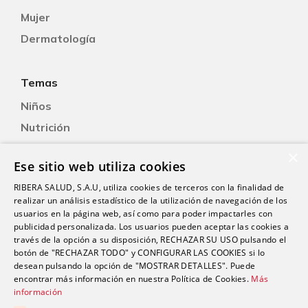
Mujer
Dermatología
Temas
Niños
Nutrición
Salud Sexual
×
Ese sitio web utiliza cookies
Oftalmología
RIBERA SALUD, S.A.U, utiliza cookies de terceros con la finalidad de
Otorrinolaringología
realizar un análisis estadístico de la utilización de navegación de los
Oncología
usuarios en la página web, así como para poder impactarles con
publicidad personalizada. Los usuarios pueden aceptar las cookies a
Fisioterapia
través de la opción a su disposición, RECHAZAR SU USO pulsando el
botón de "RECHAZAR TODO" y CONFIGURAR LAS COOKIES si lo
desean pulsando la opción de "MOSTRAR DETALLES". Puede
Contacto
encontrar más información en nuestra Política de Cookies.
Más
información
comunicacion@riberasalud.com