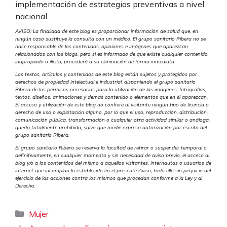
implementación de estrategias preventivas a nivel
nacional.
AVISO: La finalidad de este blog es proporcionar información de salud que, en
ningún caso sustituye la consulta con un médico. El grupo sanitario Ribera no se
hace responsable de los contenidos, opiniones e imágenes que aparezcan
relacionados con los blogs, pero si es informado de que existe cualquier contenido
inapropiado o ilícito, procederá a su eliminación de forma inmediata.
Los textos, artículos y contenidos de este blog están sujetos y protegidos por
derechos de propiedad intelectual e industrial, disponiendo el grupo sanitario
Ribera de los permisos necesarios para la utilización de las imágenes, fotografías,
textos, diseños, animaciones y demás contenido o elementos que en él aparezcan.
El acceso y utilización de este blog no confiere al visitante ningún tipo de licencia o
derecho de uso o explotación alguno, por lo que el uso, reproducción, distribución,
comunicación pública, transformación o cualquier otra actividad similar o análoga,
queda totalmente prohibida, salvo que medie expresa autorización por escrito del
grupo sanitario Ribera.
El grupo sanitario Ribera se reserva la facultad de retirar o suspender temporal o
definitivamente, en cualquier momento y sin necesidad de aviso previo, el acceso al
blog y/o a los contenidos del mismo a aquellos visitantes, internautas o usuarios de
internet que incumplan lo establecido en el presente Aviso, todo ello sin perjuicio del
ejercicio de las acciones contra los mismos que procedan conforme a la Ley y al
Derech
o.
Categorías
Mujer