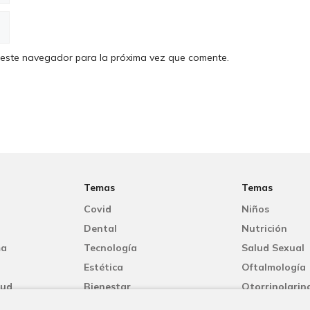
 este navegador para la próxima vez que comente.
Temas
Temas
Covid
Niños
Dental
Nutrición
ma
Tecnología
Salud Sexual
Estética
Oftalmología
lud
Bienestar
Otorrinolarin
Mujer
Oncología