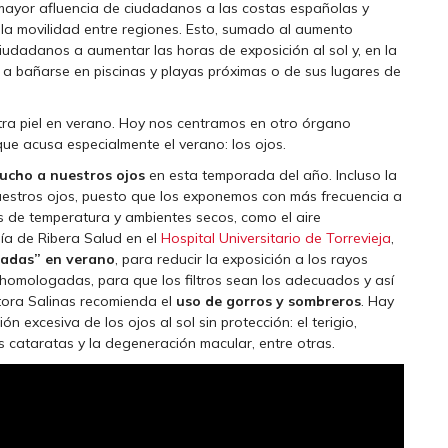
ayor afluencia de ciudadanos a las costas españolas y
se la movilidad entre regiones. Esto, sumado al aumento
iudadanos a aumentar las horas de exposición al sol y, en la
 a bañarse en piscinas y playas próximas o de sus lugares de
a piel en verano. Hoy nos centramos en otro órgano
ue acusa especialmente el verano: los ojos.
 mucho a nuestros ojos
en esta temporada del año. Incluso la
nuestros ojos, puesto que los exponemos con más frecuencia a
s de temperatura y ambientes secos, como el aire
ía de Ribera Salud en el
Hospital Universitario de Torrevieja
,
uadas” en verano
, para reducir la exposición a los rayos
n homologadas, para que los filtros sean los adecuados y así
tora Salinas recomienda el
uso de gorros y sombreros
. Hay
excesiva de los ojos al sol sin protección: el terigio,
s cataratas y la degeneración macular, entre otras.