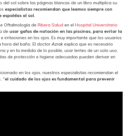
 del sol sobre las páginas blancas de un libro multiplica su
los
especialistas recomiendan que leamos siempre con
 espaldas al sol.
 de Oftalmología de
Ribera Salud
en el
Hospital Universitario
ia de
usar gafas de natación en las piscinas, para evitar la
 e irritaciones en los ojos. Es muy importante que los usuarios
a hora del baño. El doctor
Azrak
explica que es necesario
na y en la medida de lo posible, usar lentes de un solo uso,
idas de protección e higiene adecuadas pueden derivar en
cionado en los ojos, nuestros especialistas recomiendan el
s
,
“el cuidado de los ojos es fundamental para prevenir