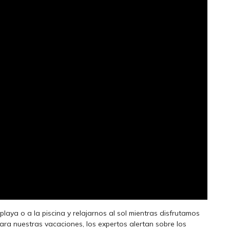
playa o a la piscina y relajarnos al sol mientras disfrutamos
ara nuestras vacaciones, los expertos alertan sobre los