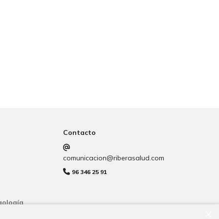
Contacto
comunicacion@riberasalud.com
96 346 25 91
gología
×