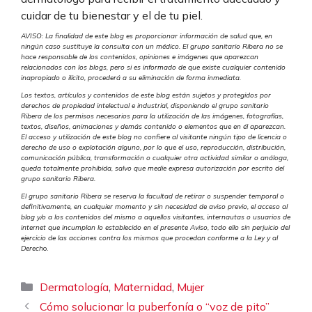
cuidar de tu bienestar y el de tu piel.
AVISO: La finalidad de este blog es proporcionar información de salud que, en
ningún caso sustituye la consulta con un médico. El grupo sanitario Ribera no se
hace responsable de los contenidos, opiniones e imágenes que aparezcan
relacionados con los blogs, pero si es informado de que existe cualquier contenido
inapropiado o ilícito, procederá a su eliminación de forma inmediata.
Los textos, artículos y contenidos de este blog están sujetos y protegidos por
derechos de propiedad intelectual e industrial, disponiendo el grupo sanitario
Ribera de los permisos necesarios para la utilización de las imágenes, fotografías,
textos, diseños, animaciones y demás contenido o elementos que en él aparezcan.
El acceso y utilización de este blog no confiere al visitante ningún tipo de licencia o
derecho de uso o explotación alguno, por lo que el uso, reproducción, distribución,
comunicación pública, transformación o cualquier otra actividad similar o análoga,
queda totalmente prohibida, salvo que medie expresa autorización por escrito del
grupo sanitario Ribera.
El grupo sanitario Ribera se reserva la facultad de retirar o suspender temporal o
definitivamente, en cualquier momento y sin necesidad de aviso previo, el acceso al
blog y/o a los contenidos del mismo a aquellos visitantes, internautas o usuarios de
internet que incumplan lo establecido en el presente Aviso, todo ello sin perjuicio del
ejercicio de las acciones contra los mismos que procedan conforme a la Ley y al
Derech
o.
Categorías
,
,
Dermatología
Maternidad
Mujer
Cómo solucionar la puberfonía o “voz de pito”