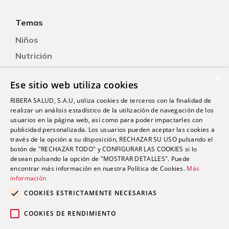
Temas
Niños
Nutrición
Salud Sexual
×
Ese sitio web utiliza cookies
Oftalmología
RIBERA SALUD, S.A.U, utiliza cookies de terceros con la finalidad de
Otorrinolaringología
realizar un análisis estadístico de la utilización de navegación de los
Oncología
usuarios en la página web, así como para poder impactarles con
publicidad personalizada. Los usuarios pueden aceptar las cookies a
Fisioterapia
través de la opción a su disposición, RECHAZAR SU USO pulsando el
botón de "RECHAZAR TODO" y CONFIGURAR LAS COOKIES si lo
desean pulsando la opción de "MOSTRAR DETALLES". Puede
Contacto
encontrar más información en nuestra Política de Cookies.
Más
información
comunicacion@riberasalud.com
COOKIES ESTRICTAMENTE NECESARIAS
96 346 25 91
COOKIES DE RENDIMIENTO