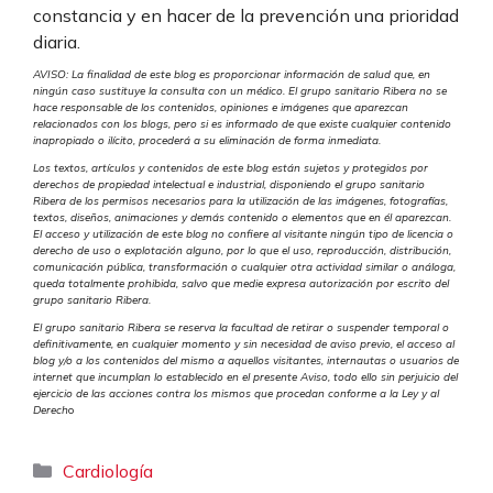
constancia y en hacer de la prevención una prioridad
diaria.
AVISO: La finalidad de este blog es proporcionar información de salud que, en
ningún caso sustituye la consulta con un médico. El grupo sanitario Ribera no se
hace responsable de los contenidos, opiniones e imágenes que aparezcan
relacionados con los blogs, pero si es informado de que existe cualquier contenido
inapropiado o ilícito, procederá a su eliminación de forma inmediata.
Los textos, artículos y contenidos de este blog están sujetos y protegidos por
derechos de propiedad intelectual e industrial, disponiendo el grupo sanitario
Ribera de los permisos necesarios para la utilización de las imágenes, fotografías,
textos, diseños, animaciones y demás contenido o elementos que en él aparezcan.
El acceso y utilización de este blog no confiere al visitante ningún tipo de licencia o
derecho de uso o explotación alguno, por lo que el uso, reproducción, distribución,
comunicación pública, transformación o cualquier otra actividad similar o análoga,
queda totalmente prohibida, salvo que medie expresa autorización por escrito del
grupo sanitario Ribera.
El grupo sanitario Ribera se reserva la facultad de retirar o suspender temporal o
definitivamente, en cualquier momento y sin necesidad de aviso previo, el acceso al
blog y/o a los contenidos del mismo a aquellos visitantes, internautas o usuarios de
internet que incumplan lo establecido en el presente Aviso, todo ello sin perjuicio del
ejercicio de las acciones contra los mismos que procedan conforme a la Ley y al
Derech
o
Categorías
Cardiología