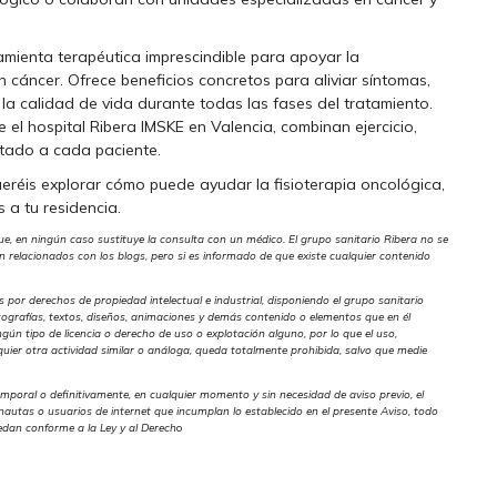
amienta terapéutica imprescindible para apoyar la
 cáncer. Ofrece beneficios concretos para aliviar síntomas,
r la calidad de vida durante todas las fases del tratamiento.
el hospital Ribera IMSKE en Valencia, combinan ejercicio,
ptado a cada paciente.
queréis explorar cómo puede ayudar la fisioterapia oncológica,
 a tu residencia.
ue, en ningún caso sustituye la consulta con un médico. El grupo sanitario Ribera no se
relacionados con los blogs, pero si es informado de que existe cualquier contenido
s por derechos de propiedad intelectual e industrial, disponiendo el grupo sanitario
otografías, textos, diseños, animaciones y demás contenido o elementos que en él
ingún tipo de licencia o derecho de uso o explotación alguno, por lo que el uso,
quier otra actividad similar o análoga, queda totalmente prohibida, salvo que medie
emporal o definitivamente, en cualquier momento y sin necesidad de aviso previo, el
rnautas o usuarios de internet que incumplan lo establecido en el presente Aviso, todo
ocedan conforme a la Ley y al Derech
o