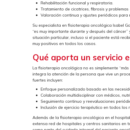
Rehabilitación funcional y respiratoria.
Tratamiento de cicatrices, fibrosis y problemas
Valoración continua y ajustes periódicos para 
Su especialista en fisioterapia oncológica Isabel G
“es muy importante durante y después del cáncer” 
situación particular, incluso si el paciente está reci
muy positivos en todos los casos.
Qué aporta un servicio e
La fisioterapia oncológica no es simplemente “más se
integra la atención de la persona que vive un pro
fuertes incluyen:
Enfoque personalizado basado en las necesid
Colaboración multidisciplinar con médicos, nutr
Seguimiento continuo y reevaluaciones periód
Inclusión de ejercicio terapéutico en todos los 
Además de la fisioterapia oncológica en el hospital
extensa red de hospitales y centros sanitarios en to
como parte del cuidado integral del paciente onco