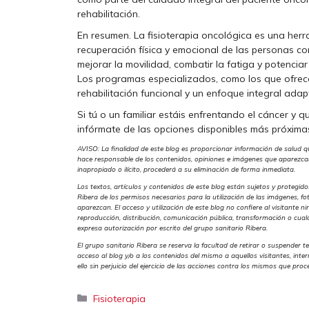
rehabilitación.
En resumen. La fisioterapia oncológica es una herr
recuperación física y emocional de las personas con
mejorar la movilidad, combatir la fatiga y potencia
Los programas especializados, como los que ofrece 
rehabilitación funcional y un enfoque integral ada
Si tú o un familiar estáis enfrentando el cáncer y 
infórmate de las opciones disponibles más próximas
AVISO: La finalidad de este blog es proporcionar información de salud q
hace responsable de los contenidos, opiniones e imágenes que aparezcan 
inapropiado o ilícito, procederá a su eliminación de forma inmediata.
Los textos, artículos y contenidos de este blog están sujetos y protegido
Ribera de los permisos necesarios para la utilización de las imágenes, f
aparezcan. El acceso y utilización de este blog no confiere al visitante n
reproducción, distribución, comunicación pública, transformación o cual
expresa autorización por escrito del grupo sanitario Ribera.
El grupo sanitario Ribera se reserva la facultad de retirar o suspender t
acceso al blog y/o a los contenidos del mismo a aquellos visitantes, inte
ello sin perjuicio del ejercicio de las acciones contra los mismos que pr
Categorías
Fisioterapia