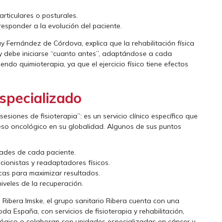
 articulares o posturales.
responder a la evolución del paciente.
ay Fernández de Córdova, explica que la rehabilitación física
y debe iniciarse “cuanto antes”, adaptándose a cada
biendo quimioterapia, ya que el ejercicio físico tiene efectos
specializado
siones de fisioterapia”: es un servicio clínico específico que
ceso oncológico en su globalidad. Algunos de sus puntos
ades de cada paciente.
icionistas y readaptadores físicos.
icas para maximizar resultados.
niveles de la recuperación.
 Ribera Imske, el grupo sanitario Ribera cuenta con una
da España, con servicios de fisioterapia y rehabilitación,
lógico o colaboran con unidades especializadas en cáncer y