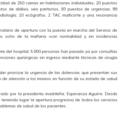
cidad de 250 camas en habitaciones individuales, 20 puestos
tos de diálisis, seis paritorios, 83 puestos de urgencias, 89
adiología, 10 ecógrafos, 2 TAC multicorte y una resonancia
endario de apertura con la puesta en marcha del Servicio de
las ocho de la mañana «con normalidad y sin incidencias
nte del hospital, 5.000 personas han pasado ya por consultas
enciones quirúrgicas sin ingreso mediante técnicas de cirugía
er priorizar la urgencia de las dolencias que presentan sus
ivo de atención a los mismos en función de su estado de salud
rado por la presidenta madrileña, Esperanza Aguirre. Desde
 teniendo lugar la apertura progresiva de todos los servicios
roblemas de salud de los pacientes.