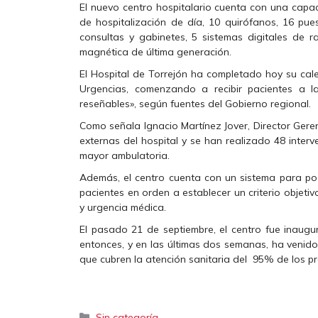
El nuevo centro hospitalario cuenta con una capa
de hospitalización de día, 10 quirófanos, 16 pues
consultas y gabinetes, 5 sistemas digitales de r
magnética de última generación.
El Hospital de Torrejón ha completado hoy su cal
Urgencias, comenzando a recibir pacientes a 
reseñables», según fuentes del Gobierno regional.
Como señala Ignacio Martínez Jover, Director Gere
externas del hospital y se han realizado 48 interv
mayor ambulatoria.
Además, el centro cuenta con un sistema para pod
pacientes en orden a establecer un criterio objet
y urgencia médica.
El pasado 21 de septiembre, el centro fue inaugu
entonces, y en las últimas dos semanas, ha venido
que cubren la atención sanitaria del 95% de los p
Categorías
Sin categoría