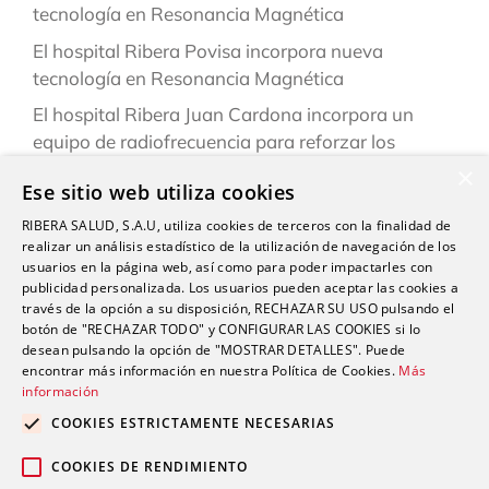
tecnología en Resonancia Magnética
El hospital Ribera Povisa incorpora nueva
tecnología en Resonancia Magnética
El hospital Ribera Juan Cardona incorpora un
equipo de radiofrecuencia para reforzar los
tratamientos de fisioterapia
×
Ese sitio web utiliza cookies
El Hospital Universitario del Vinalopó refuerza su
RIBERA SALUD, S.A.U, utiliza cookies de terceros con la finalidad de
liderazgo tecnológico con la adquisición de un
realizar un análisis estadístico de la utilización de navegación de los
robot quirúrgico Da Vinci Xi
usuarios en la página web, así como para poder impactarles con
publicidad personalizada. Los usuarios pueden aceptar las cookies a
Cirujanos del Hospital Universitario del Vinalopó
través de la opción a su disposición, RECHAZAR SU USO pulsando el
testean un robot quirúrgico endoscópico líder en
botón de "RECHAZAR TODO" y CONFIGURAR LAS COOKIES si lo
telecirugía
desean pulsando la opción de "MOSTRAR DETALLES". Puede
encontrar más información en nuestra Política de Cookies.
Más
información
COOKIES ESTRICTAMENTE NECESARIAS
COOKIES DE RENDIMIENTO
Comentarios recientes