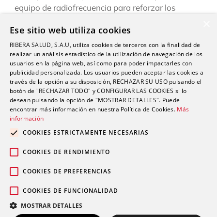
equipo de radiofrecuencia para reforzar los
tratamientos de fisioterapia
×
Ese sitio web utiliza cookies
El Hospital Universitario del Vinalopó refuerza su
RIBERA SALUD, S.A.U, utiliza cookies de terceros con la finalidad de
liderazgo tecnológico con la adquisición de un
realizar un análisis estadístico de la utilización de navegación de los
robot quirúrgico Da Vinci Xi
usuarios en la página web, así como para poder impactarles con
publicidad personalizada. Los usuarios pueden aceptar las cookies a
Cirujanos del Hospital Universitario del Vinalopó
través de la opción a su disposición, RECHAZAR SU USO pulsando el
testean un robot quirúrgico endoscópico líder en
botón de "RECHAZAR TODO" y CONFIGURAR LAS COOKIES si lo
telecirugía
desean pulsando la opción de "MOSTRAR DETALLES". Puede
encontrar más información en nuestra Política de Cookies.
Más
información
COOKIES ESTRICTAMENTE NECESARIAS
COOKIES DE RENDIMIENTO
Comentarios recientes
COOKIES DE PREFERENCIAS
COOKIES DE FUNCIONALIDAD
MOSTRAR DETALLES