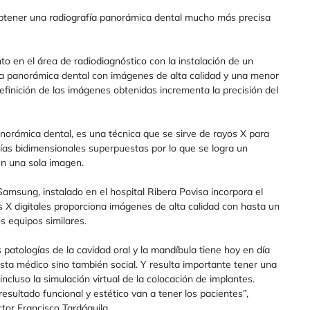
obtener una radiografía panorámica dental mucho más precisa
o en el área de radiodiagnóstico con la instalación de un
a panorámica dental con imágenes de alta calidad y una menor
definición de las imágenes obtenidas incrementa la precisión del
norámica dental, es una técnica que se sirve de rayos X para
ías bidimensionales superpuestas por lo que se logra un
 en una sola imagen.
msung, instalado en el hospital Ribera Povisa incorpora el
X digitales proporciona imágenes de alta calidad con hasta un
 equipos similares.
 patologías de la cavidad oral y la mandíbula tiene hoy en día
ta médico sino también social. Y resulta importante tener una
ncluso la simulación virtual de la colocación de implantes.
sultado funcional y estético van a tener los pacientes”,
ctor Francisco Tardáguila.