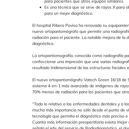
para pacientes que otros equipos similares.
Es una técnica que se sirve de rayos X para 
para un mejor diagnóstico.
El hospital Ribera Povisa ha renovado su equipamient
nuevo ortopantomógrafo que permite una radiografí
radiación para el paciente. La notable mejora de la 
diagnóstico.
La ortopantomografía, conocida como radiografía pa
confeccionar una impresión que une varias radiograf
resultado tridimensional de las estructuras faciales
El nuevo ortopantomógrafo Vatech Green 16/18 de Sa
sistema 4-en-1 más avanzado de imágenes de rayos 
70% menos de radiación para los pacientes que otros
“Todo lo relativo a las enfermedades dentales y a las
mucha más importancia no sólo desde el punto de vis
tecnología que permita el diagnóstico más preciso e i
Cuanta más información preoperatoria exista mejor re
señala el jefe del servicio de Radiodiagnóstico, el do