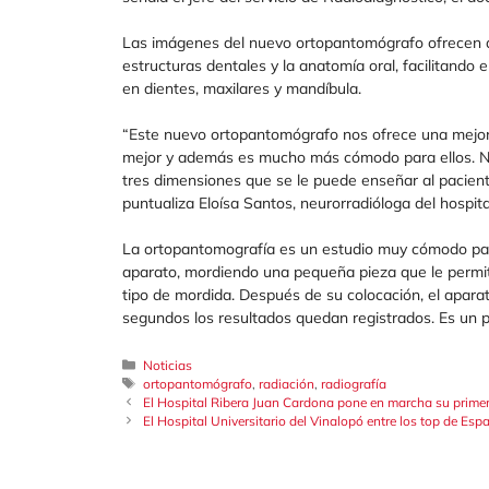
Las imágenes del nuevo ortopantomógrafo ofrecen a
estructuras dentales y la anatomía oral, facilitando 
en dientes, maxilares y mandíbula.
“Este nuevo ortopantomógrafo nos ofrece una mejor 
mejor y además es mucho más cómodo para ellos. Nos 
tres dimensiones que se le puede enseñar al pacie
puntualiza Eloísa Santos, neurorradióloga del hospita
La ortopantomografía es un estudio muy cómodo para 
aparato, mordiendo una pequeña pieza que le permite
tipo de mordida. Después de su colocación, el aparat
segundos los resultados quedan registrados. Es un p
Categorías
Noticias
Etiquetas
ortopantomógrafo
,
radiación
,
radiografía
El Hospital Ribera Juan Cardona pone en marcha su primer 
El Hospital Universitario del Vinalopó entre los top de Espa