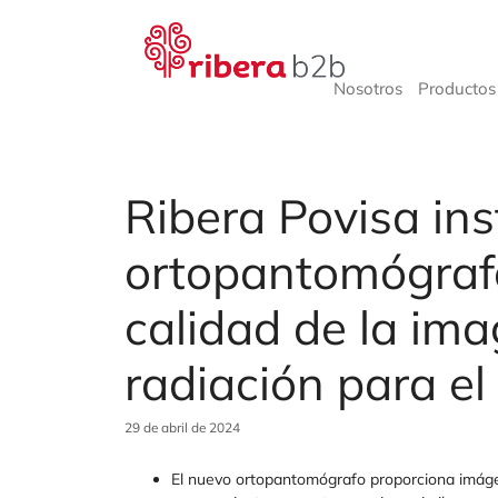
Saltar
al
contenido
Nosotros
Productos 
Ribera Povisa in
ortopantomógrafo
calidad de la im
radiación para el
29 de abril de 2024
El nuevo ortopantomógrafo proporciona imáge