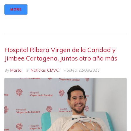
MORE
Hospital Ribera Virgen de la Caridad y
Jimbee Cartagena, juntos otro año más
By
Marta
In
Noticias CMVC
Posted
22/08/2023