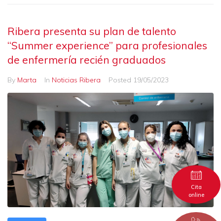
Ribera presenta su plan de talento
“Summer experience” para profesionales
de enfermería recién graduados
By
Marta
In
Noticias Ribera
Posted
19/05/2023
Cita
online