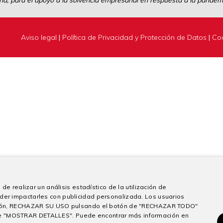
a, para el apoyo a la solvencia empresarial en respuesta a la pandemi
Aviso legal
|
Política de Privacidad y Protección de Datos
|
Co
de realizar un análisis estadístico de la utilización de
der impactarles con publicidad personalizada. Los usuarios
sición, RECHAZAR SU USO pulsando el botón de "RECHAZAR TODO"
e "MOSTRAR DETALLES". Puede encontrar más información en