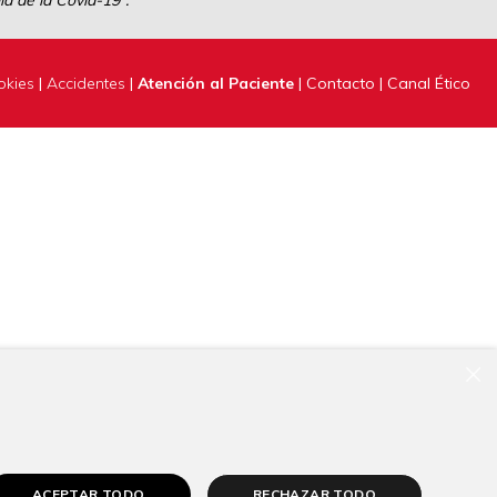
a de la Covid-19”.
okies
|
Accidentes
|
Atención al Paciente
|
Contacto
|
Canal Ético
×
ACEPTAR TODO
RECHAZAR TODO