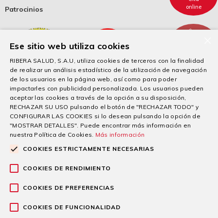
online
Patrocinios
×
Ese sitio web utiliza cookies
Cita
telefónica
RIBERA SALUD, S.A.U, utiliza cookies de terceros con la finalidad
de realizar un análisis estadístico de la utilización de navegación
de los usuarios en la página web, así como para poder
impactarles con publicidad personalizada. Los usuarios pueden
aceptar las cookies a través de la opción a su disposición,
RECHAZAR SU USO pulsando el botón de "RECHAZAR TODO" y
CONFIGURAR LAS COOKIES si lo desean pulsando la opción de
"MOSTRAR DETALLES". Puede encontrar más información en
nuestra Política de Cookies.
Más información
COOKIES ESTRICTAMENTE NECESARIAS
“Esta empresa ha recibido una subvención de la Comunidad Autónoma de la
Región de Murcia mediante la financiación del Gobierno de España, para el apoyo
COOKIES DE RENDIMIENTO
a la solvencia empresarial en respuesta a la pandemia de la Covid-19”.
COOKIES DE PREFERENCIAS
© 2026 Grupo sanitario Ribera
COOKIES DE FUNCIONALIDAD