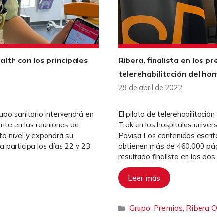
alth con los principales
Ribera, finalista en los p
telerehabilitación del ho
29 de abril de 2022
upo sanitario intervendrá en
El piloto de telerehabilitació
ente en las reuniones de
Trak en los hospitales univers
to nivel y expondrá su
Povisa Los contenidos escrit
 participa los días 22 y 23
obtienen más de 460.000 pági
resultado finalista en las dos
Leer más
Categorías
Grupo
Premios
Ribera 
,
,