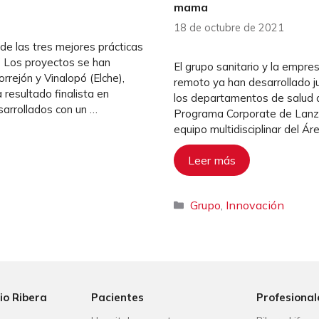
mama
18 de octubre de 2021
 de las tres mejores prácticas
” Los proyectos se han
El grupo sanitario y la empr
orrejón y Vinalopó (Elche),
remoto ya han desarrollado j
 resultado finalista en
los departamentos de salud de
sarrollados con un …
Programa Corporate de Lanza
equipo multidisciplinar del Á
Leer más
Categorías
Grupo
Innovación
,
io Ribera
Pacientes
Profesional