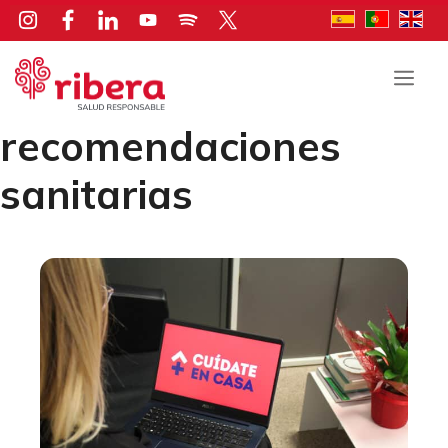
Saltar
al
contenido
Men
recomendaciones
sanitarias