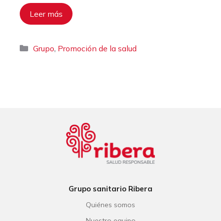
Leer más
Categorías
,
Grupo
Promoción de la salud
Grupo sanitario Ribera
Quiénes somos
Nuestro equipo