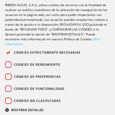
RIBERA SALUD, S.A.U, utiliza cookies de terceros con la finalidad de
Formación
realizar un análisis estadístico de la utilización de navegación de los
usuarios en la página web, así como para poder impactarles con
Escuela universitaria
publicidad personalizada. Los usuarios pueden aceptar las cookies a
Trabaja con nosotros
través de la opción a su disposición, RECHAZAR SU USO pulsando el
botón de "RECHAZAR TODO" y CONFIGURAR LAS COOKIES si lo
desean pulsando la opción de "MOSTRAR DETALLES". Puede
Contacto
encontrar más información en nuestra Política de Cookies.
Más
información
Actualidad
COOKIES ESTRICTAMENTE NECESARIAS
Contacto de prensa
Podcast
COOKIES DE RENDIMIENTO
Blogs
COOKIES DE PREFERENCIAS
COOKIES DE FUNCIONALIDAD
COOKIES NO CLASIFICADAS
© 2026 Grupo sanitario Ribera
|
|
|
Aviso legal
Política de privacidad
Política de cookies
MOSTRAR DETALLES
Canal Ético