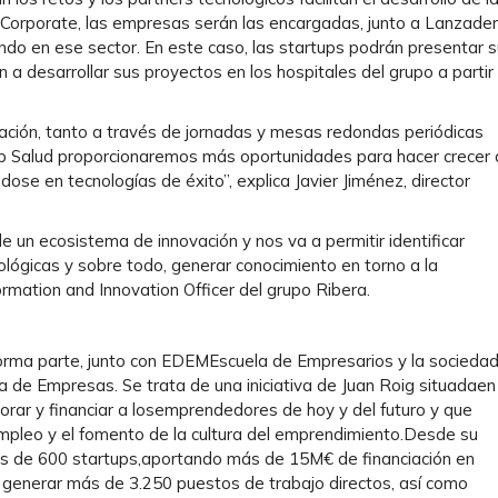
os Corporate, las empresas serán las encargadas, junto a Lanzader
do en ese sector. En este caso, las startups podrán presentar 
a desarrollar sus proyectos en los hospitales del grupo a partir
gación, tanto a través de jornadas y mesas redondas periódicas
ub Salud proporcionaremos más oportunidades para hacer crecer 
e en tecnologías de éxito”, explica Javier Jiménez, director
de un ecosistema de innovación y nos va a permitir identificar
lógicas y sobre todo, generar conocimiento en torno a la
ormation and Innovation Officer del grupo Ribera.
orma parte, junto con EDEMEscuela de Empresarios y la socieda
 de Empresas. Se trata de una iniciativa de Juan Roig situadaen 
sorar y financiar a losemprendedores de hoy y del futuro y que
empleo y el fomento de la cultura del emprendimiento.Desde su
s de 600 startups,aportando más de 15M€ de financiación en
generar más de 3.250 puestos de trabajo directos, así como