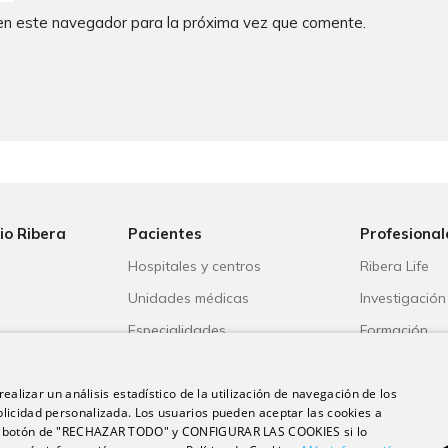
en este navegador para la próxima vez que comente.
io Ribera
Pacientes
Profesional
Hospitales y centros
Ribera Life
Unidades médicas
Investigación
o
Especialidades
Formación
s
Aseguradoras
Escuela unive
ble
Portal del paciente
Trabaja con 
ealizar un análisis estadístico de la utilización de navegación de los
licidad personalizada. Los usuarios pueden aceptar las cookies a
 el botón de "RECHAZAR TODO" y CONFIGURAR LAS COOKIES si lo