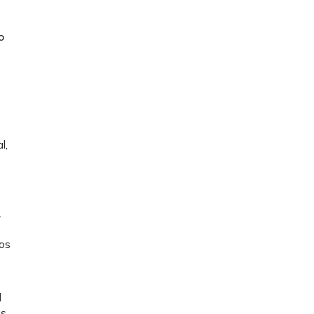
o
l,
.
os
d
as