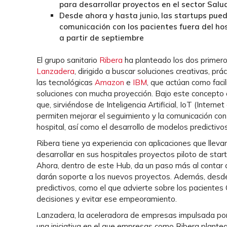
para desarrollar proyectos en el sector Salu
Desde ahora y hasta junio, las startups pue
comunicación con los pacientes fuera del hos
a partir de septiembre
El grupo sanitario
Ribera
ha planteado los dos primero
Lanzadera
, dirigido a buscar soluciones creativas, prá
las tecnológicas
Amazon
e
IBM
, que actúan como faci
soluciones con mucha proyección. Bajo este concepto 
que, sirviéndose de Inteligencia Artificial, IoT (Intern
permiten mejorar el seguimiento y la comunicación con
hospital, así como el desarrollo de modelos predictivo
Ribera tiene ya experiencia con aplicaciones que llevan 
desarrollar en sus hospitales proyectos piloto de sta
Ahora, dentro de este Hub, da un paso más al contar 
darán soporte a los nuevos proyectos. Además, desde l
predictivos, como el que advierte sobre los pacientes
decisiones y evitar ese empeoramiento.
Lanzadera, la aceleradora de empresas impulsada por
una iniciativa en el que empresas como Ribera plantean 