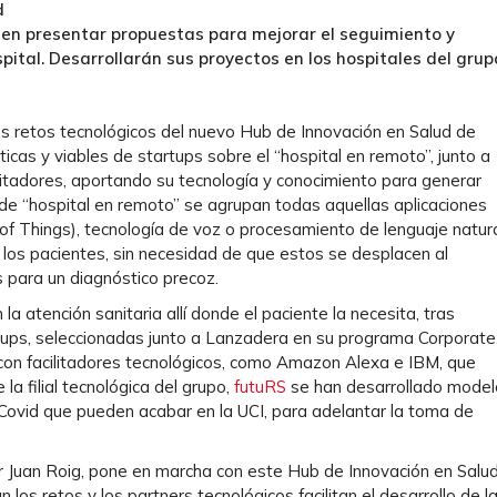
d
den presentar propuestas para mejorar el seguimiento y
pital. Desarrollarán sus proyectos en los hospitales del grup
s retos tecnológicos del nuevo Hub de Innovación en Salud de
cticas y viables de startups sobre el “hospital en remoto”, junto a
litadores, aportando su tecnología y conocimiento para generar
de “hospital en remoto” se agrupan todas aquellas aplicaciones
et of Things), tecnología de voz o procesamiento de lenguaje natura
 los pacientes, sin necesidad de que estos se desplacen al
s para un diagnóstico precoz.
la atención sanitaria allí donde el paciente la necesita, tras
rtups, seleccionadas junto a Lanzadera en su programa Corporate
con facilitadores tecnológicos, como Amazon Alexa e IBM, que
a filial tecnológica del grupo,
futuRS
se han desarrollado model
 Covid que pueden acabar en la UCI, para adelantar la toma de
 Juan Roig, pone en marcha con este Hub de Innovación en Salu
los retos y los partners tecnológicos facilitan el desarrollo de l