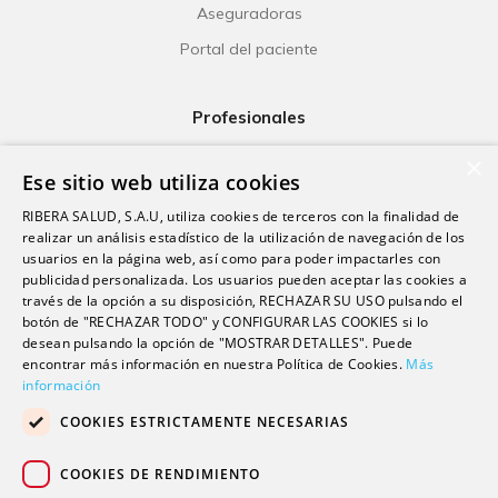
Aseguradoras
Portal del paciente
Profesionales
Ribera Life
×
Ese sitio web utiliza cookies
Investigación
RIBERA SALUD, S.A.U, utiliza cookies de terceros con la finalidad de
Formación
realizar un análisis estadístico de la utilización de navegación de los
usuarios en la página web, así como para poder impactarles con
Escuela universitaria
publicidad personalizada. Los usuarios pueden aceptar las cookies a
Trabaja con nosotros
través de la opción a su disposición, RECHAZAR SU USO pulsando el
botón de "RECHAZAR TODO" y CONFIGURAR LAS COOKIES si lo
desean pulsando la opción de "MOSTRAR DETALLES". Puede
Contacto
encontrar más información en nuestra Política de Cookies.
Más
información
Actualidad
COOKIES ESTRICTAMENTE NECESARIAS
Contacto de prensa
Podcast
COOKIES DE RENDIMIENTO