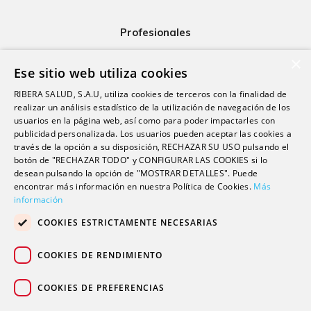
Profesionales
Ribera Life
×
Ese sitio web utiliza cookies
Investigación
RIBERA SALUD, S.A.U, utiliza cookies de terceros con la finalidad de
Formación
realizar un análisis estadístico de la utilización de navegación de los
usuarios en la página web, así como para poder impactarles con
Escuela universitaria
publicidad personalizada. Los usuarios pueden aceptar las cookies a
Trabaja con nosotros
través de la opción a su disposición, RECHAZAR SU USO pulsando el
botón de "RECHAZAR TODO" y CONFIGURAR LAS COOKIES si lo
desean pulsando la opción de "MOSTRAR DETALLES". Puede
Contacto
encontrar más información en nuestra Política de Cookies.
Más
información
Actualidad
COOKIES ESTRICTAMENTE NECESARIAS
Contacto de prensa
Podcast
COOKIES DE RENDIMIENTO
Blogs
COOKIES DE PREFERENCIAS