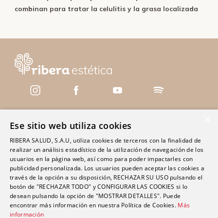
combinan para tratar la celulitis y la grasa localizada
×
Ese sitio web utiliza cookies
Servicios
RIBERA SALUD, S.A.U, utiliza cookies de terceros con la finalidad de
Centros
realizar un análisis estadístico de la utilización de navegación de los
usuarios en la página web, así como para poder impactarles con
Clínica Polusa Santo Domingo
publicidad personalizada. Los usuarios pueden aceptar las cookies a
través de la opción a su disposición, RECHAZAR SU USO pulsando el
Clínica Ribera Ciudad Quesada
botón de "RECHAZAR TODO" y CONFIGURAR LAS COOKIES si lo
Clínica Ribera Cartagena
desean pulsando la opción de "MOSTRAR DETALLES". Puede
encontrar más información en nuestra Política de Cookies.
Más
Clínica Ribera Mestalla
información