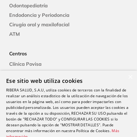
Odontopediatría
Endodoncia y Periodoncia
Cirugía oral y maxilofacial
ATM
Centros
Clínica Povisa
Clínica Polusa
×
Ese sitio web utiliza cookies
Ciudad Quesada
RIBERA SALUD, S.A.U, utiliza cookies de terceros con la finalidad de
Clínica Cartagena
realizar un análisis estadístico de la utilización de navegación de los
Clínica A Coruña
usuarios en la página web, así como para poder impactarles con
publicidad personalizada. Los usuarios pueden aceptar las cookies a
través de la opción a su disposición, RECHAZAR SU USO pulsando el
botón de "RECHAZAR TODO" y CONFIGURAR LAS COOKIES si lo
Promociones
desean pulsando la opción de "MOSTRAR DETALLES". Puede
Blog
encontrar más información en nuestra Política de Cookies.
Más
información