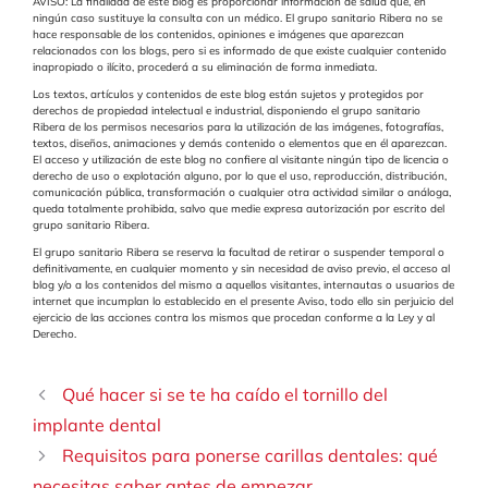
AVISO: La finalidad de este blog es proporcionar información de salud que, en
ningún caso sustituye la consulta con un médico. El grupo sanitario Ribera no se
hace responsable de los contenidos, opiniones e imágenes que aparezcan
relacionados con los blogs, pero si es informado de que existe cualquier contenido
inapropiado o ilícito, procederá a su eliminación de forma inmediata.
Los textos, artículos y contenidos de este blog están sujetos y protegidos por
derechos de propiedad intelectual e industrial, disponiendo el grupo sanitario
Ribera de los permisos necesarios para la utilización de las imágenes, fotografías,
textos, diseños, animaciones y demás contenido o elementos que en él aparezcan.
El acceso y utilización de este blog no confiere al visitante ningún tipo de licencia o
derecho de uso o explotación alguno, por lo que el uso, reproducción, distribución,
comunicación pública, transformación o cualquier otra actividad similar o análoga,
queda totalmente prohibida, salvo que medie expresa autorización por escrito del
grupo sanitario Ribera.
El grupo sanitario Ribera se reserva la facultad de retirar o suspender temporal o
definitivamente, en cualquier momento y sin necesidad de aviso previo, el acceso al
blog y/o a los contenidos del mismo a aquellos visitantes, internautas o usuarios de
internet que incumplan lo establecido en el presente Aviso, todo ello sin perjuicio del
ejercicio de las acciones contra los mismos que procedan conforme a la Ley y al
Derecho.
Qué hacer si se te ha caído el tornillo del
implante dental
Requisitos para ponerse carillas dentales: qué
necesitas saber antes de empezar