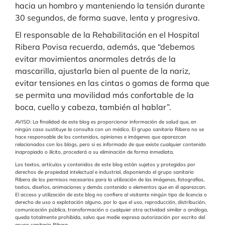
hacia un hombro y manteniendo la tensión durante
30 segundos, de forma suave, lenta y progresiva.
El responsable de la Rehabilitación en el Hospital
Ribera Povisa recuerda, además, que “debemos
evitar movimientos anormales detrás de la
mascarilla, ajustarla bien al puente de la nariz,
evitar tensiones en las cintas o gomas de forma que
se permita una movilidad más confortable de la
boca, cuello y cabeza, también al hablar”.
AVISO: La finalidad de este blog es proporcionar información de salud que, en
ningún caso sustituye la consulta con un médico. El grupo sanitario Ribera no se
hace responsable de los contenidos, opiniones e imágenes que aparezcan
relacionados con los blogs, pero si es informado de que existe cualquier contenido
inapropiado o ilícito, procederá a su eliminación de forma inmediata.
Los textos, artículos y contenidos de este blog están sujetos y protegidos por
derechos de propiedad intelectual e industrial, disponiendo el grupo sanitario
Ribera de los permisos necesarios para la utilización de las imágenes, fotografías,
textos, diseños, animaciones y demás contenido o elementos que en él aparezcan.
El acceso y utilización de este blog no confiere al visitante ningún tipo de licencia o
derecho de uso o explotación alguno, por lo que el uso, reproducción, distribución,
comunicación pública, transformación o cualquier otra actividad similar o análoga,
queda totalmente prohibida, salvo que medie expresa autorización por escrito del
grupo sanitario Ribera.