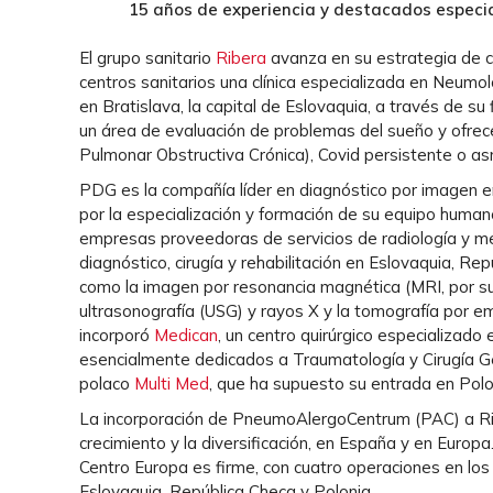
15 años de experiencia y destacados especia
El grupo sanitario
Ribera
avanza en su estrategia de cr
centros sanitarios una clínica especializada en Neumo
en Bratislava, la capital de Eslovaquia, a través de su 
un área de evaluación de problemas del sueño y ofre
Pulmonar Obstructiva Crónica), Covid persistente o as
PDG es la compañía líder en diagnóstico por imagen e
por la especialización y formación de su equipo huma
empresas proveedoras de servicios de radiología y me
diagnóstico, cirugía y rehabilitación en Eslovaquia, R
como la imagen por resonancia magnética (MRI, por sus
ultrasonografía (USG) y rayos X y la tomografía por e
incorporó
Medican
, un centro quirúrgico especializado
esencialmente dedicados a Traumatología y Cirugía Gene
polaco
Multi Med
, que ha supuesto su entrada en Pol
La incorporación de PneumoAlergoCentrum (PAC) a Rib
crecimiento y la diversificación, en España y en Euro
Centro Europa es firme, con cuatro operaciones en los
Eslovaquia, República Checa y Polonia.