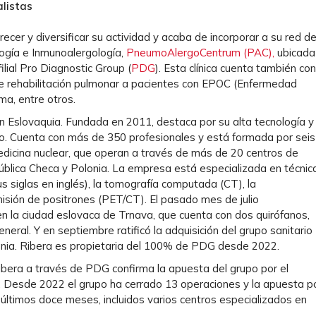
listas
ecer y diversificar su actividad y acaba de incorporar a su red d
logía e Inmunoalergología,
PneumoAlergoCentrum (PAC),
ubicada
filial Pro Diagnostic Group (
PDG
). Esta clínica cuenta también con
ce rehabilitación pulmonar a pacientes con EPOC (Enfermedad
ma, entre otros.
n Eslovaquia. Fundada en 2011, destaca por su alta tecnología y
no. Cuenta con más de 350 profesionales y está formada por seis
dicina nuclear, que operan a través de más de 20 centros de
epública Checa y Polonia. La empresa está especializada en técnic
 siglas en inglés), la tomografía computada (CT), la
misión de positrones (PET/CT). El pasado mes de julio
 en la ciudad eslovaca de Trnava, que cuenta con dos quirófanos,
ral. Y en septiembre ratificó la adquisición del grupo sanitario
onia. Ribera es propietaria del 100% de PDG desde 2022.
era a través de PDG confirma la apuesta del grupo por el
pa. Desde 2022 el grupo ha cerrado 13 operaciones y la apuesta p
 últimos doce meses, incluidos varios centros especializados en