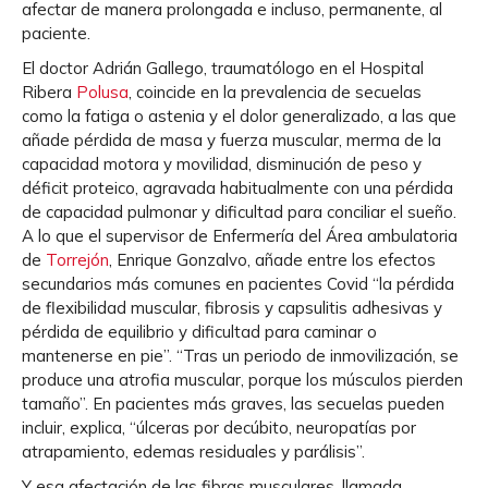
afectar de manera prolongada e incluso, permanente, al
paciente.
El doctor Adrián Gallego, traumatólogo en el Hospital
Ribera
Polusa
, coincide en la prevalencia de secuelas
como la fatiga o astenia y el dolor generalizado, a las que
añade pérdida de masa y fuerza muscular, merma de la
capacidad motora y movilidad, disminución de peso y
déficit proteico, agravada habitualmente con una pérdida
de capacidad pulmonar y dificultad para conciliar el sueño.
A lo que el supervisor de Enfermería del Área ambulatoria
de
Torrejón
, Enrique Gonzalvo, añade entre los efectos
secundarios más comunes en pacientes Covid “la pérdida
de flexibilidad muscular, fibrosis y capsulitis adhesivas y
pérdida de equilibrio y dificultad para caminar o
mantenerse en pie”. “Tras un periodo de inmovilización, se
produce una atrofia muscular, porque los músculos pierden
tamaño”. En pacientes más graves, las secuelas pueden
incluir, explica, “úlceras por decúbito, neuropatías por
atrapamiento, edemas residuales y parálisis”.
Y esa afectación de las fibras musculares, llamada