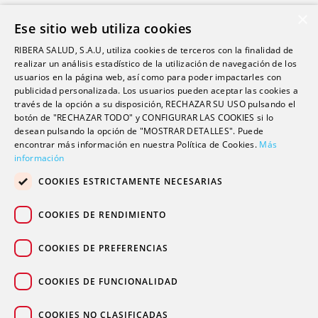
Ribera Life
×
Ese sitio web utiliza cookies
Investigación
RIBERA SALUD, S.A.U, utiliza cookies de terceros con la finalidad de
Formación
realizar un análisis estadístico de la utilización de navegación de los
usuarios en la página web, así como para poder impactarles con
Escuela universitaria
publicidad personalizada. Los usuarios pueden aceptar las cookies a
Trabaja con nosotros
través de la opción a su disposición, RECHAZAR SU USO pulsando el
botón de "RECHAZAR TODO" y CONFIGURAR LAS COOKIES si lo
desean pulsando la opción de "MOSTRAR DETALLES". Puede
Contacto
encontrar más información en nuestra Política de Cookies.
Más
información
Actualidad
COOKIES ESTRICTAMENTE NECESARIAS
Contacto de prensa
Podcast
COOKIES DE RENDIMIENTO
Blogs
COOKIES DE PREFERENCIAS
COOKIES DE FUNCIONALIDAD
COOKIES NO CLASIFICADAS