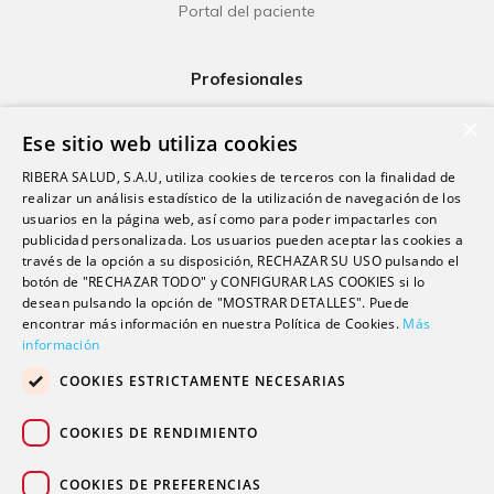
Portal del paciente
Profesionales
Ribera Life
×
Ese sitio web utiliza cookies
Investigación
RIBERA SALUD, S.A.U, utiliza cookies de terceros con la finalidad de
Formación
realizar un análisis estadístico de la utilización de navegación de los
usuarios en la página web, así como para poder impactarles con
Escuela universitaria
publicidad personalizada. Los usuarios pueden aceptar las cookies a
Trabaja con nosotros
través de la opción a su disposición, RECHAZAR SU USO pulsando el
botón de "RECHAZAR TODO" y CONFIGURAR LAS COOKIES si lo
desean pulsando la opción de "MOSTRAR DETALLES". Puede
encontrar más información en nuestra Política de Cookies.
Más
Contacto
información
Actualidad
COOKIES ESTRICTAMENTE NECESARIAS
Contacto de prensa
Podcast
COOKIES DE RENDIMIENTO
Blogs
COOKIES DE PREFERENCIAS