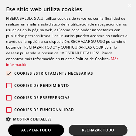
×
Aseguradoras
Ese sitio web utiliza cookies
YOsalud
RIBERA SALUD, S.A.U, utiliza cookies de terceros con la finalidad de
Atención al paciente
realizar un análisis estadístico de la utilización de navegación de los
Guía del paciente
usuarios en la página web, así como para poder impactarles con
publicidad personalizada. Los usuarios pueden aceptar las cookies a
Consentimiento informado
través de la opción a su disposición, RECHAZAR SU USO pulsando el
Paciente internacional
botón de "RECHAZAR TODO" y CONFIGURAR LAS COOKIES si lo
desean pulsando la opción de "MOSTRAR DETALLES". Puede
encontrar más información en nuestra Política de Cookies.
Más
información
Investigación
Actualidad
COOKIES ESTRICTAMENTE NECESARIAS
Trabaja con nosotros
COOKIES DE RENDIMIENTO
Fondos públicos
Contacto
COOKIES DE PREFERENCIAS
Accesibilidad (SVisual)
COOKIES DE FUNCIONALIDAD
MOSTRAR DETALLES
ACEPTAR TODO
RECHAZAR TODO
© 2026 Grupo sanitario Ribera
Aviso legal
Política de
|
|
LLÁMANOS
PIDE TU CITA