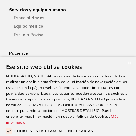
Servicios y equipo humano
Especialidades
Equipo médico
Escuela Povisa
Paciente
×
Aseguradoras
Ese sitio web utiliza cookies
YOsalud
RIBERA SALUD, S.A.U, utiliza cookies de terceros con la finalidad de
Atención al paciente
realizar un análisis estadístico de la utilización de navegación de los
Guía del paciente
usuarios en la página web, así como para poder impactarles con
publicidad personalizada. Los usuarios pueden aceptar las cookies a
Consentimiento informado
través de la opción a su disposición, RECHAZAR SU USO pulsando el
Paciente internacional
botón de "RECHAZAR TODO" y CONFIGURAR LAS COOKIES si lo
desean pulsando la opción de "MOSTRAR DETALLES". Puede
encontrar más información en nuestra Política de Cookies.
Más
Investigación
información
Actualidad
COOKIES ESTRICTAMENTE NECESARIAS