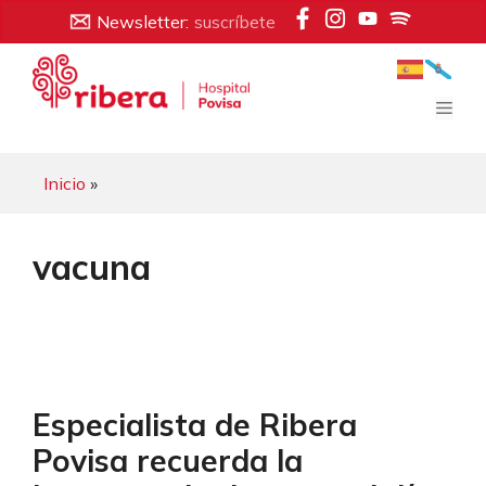
Saltar
Newsletter:
suscríbete
al
contenido
Men
Inicio
»
vacuna
Especialista de Ribera
Povisa recuerda la