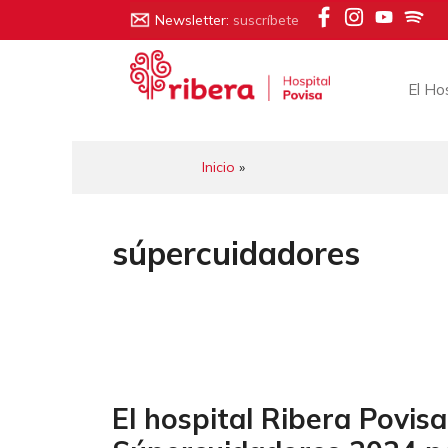
Saltar
Newsletter:
suscríbete
al
contenido
El Ho
Inicio
»
súpercuidadores
El hospital Ribera Povisa