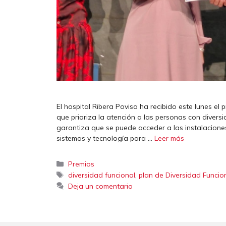
El hospital Ribera Povisa ha recibido este lunes e
que prioriza la atención a las personas con diversi
garantiza que se puede acceder a las instalaciones
sistemas y tecnología para …
Leer más
Categorías
Premios
Etiquetas
,
diversidad funcional
plan de Diversidad Funcio
Deja un comentario