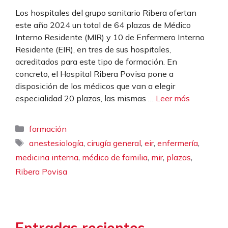
Los hospitales del grupo sanitario Ribera ofertan
este año 2024 un total de 64 plazas de Médico
Interno Residente (MIR) y 10 de Enfermero Interno
Residente (EIR), en tres de sus hospitales,
acreditados para este tipo de formación. En
concreto, el Hospital Ribera Povisa pone a
disposición de los médicos que van a elegir
especialidad 20 plazas, las mismas …
Leer más
Categorías
formación
Etiquetas
,
,
,
,
anestesiología
cirugía general
eir
enfermería
,
,
,
,
medicina interna
médico de familia
mir
plazas
Ribera Povisa
Entradas recientes