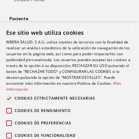
Paciente
×
Aseguradoras
Ese sitio web utiliza cookies
YOsalud
RIBERA SALUD, S.A.U, utiliza cookies de terceros con la finalidad de
Atención al paciente
realizar un análisis estadístico de la utilización de navegación de los
Guía del paciente
usuarios en la página web, así como para poder impactarles con
publicidad personalizada. Los usuarios pueden aceptar las cookies a
Consentimiento informado
través de la opción a su disposición, RECHAZAR SU USO pulsando el
Paciente internacional
botón de "RECHAZAR TODO" y CONFIGURAR LAS COOKIES si lo
desean pulsando la opción de "MOSTRAR DETALLES". Puede
encontrar más información en nuestra Política de Cookies.
Más
información
Investigación
Actualidad
COOKIES ESTRICTAMENTE NECESARIAS
Trabaja con nosotros
COOKIES DE RENDIMIENTO
Fondos públicos
Contacto
COOKIES DE PREFERENCIAS
Accesibilidad (SVisual)
COOKIES DE FUNCIONALIDAD