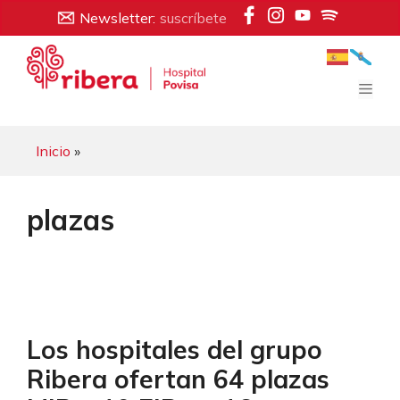
Saltar
Newsletter:
suscríbete
al
contenido
Men
Inicio
»
plazas
Los hospitales del grupo
Ribera ofertan 64 plazas